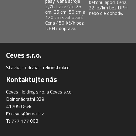
Ceves s.r.o.
Stavba - údržba - rekonstrukce
Kontaktujte nás
Ceves Holding s.r.o. a Ceves s.r.o.
Dolnonádražní 329
41705 Osek
E:
ceves@email.cz
T:
777 177 003
Webové stránky zdarma
od
BANAN.CZ
|
Ostravski Tvorba webových stránek
|
Přihlásit se