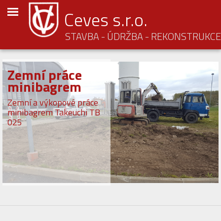
Ceves s.r.o.
STAVBA - ÚDRŽBA - REKONSTRUKCE
Rekonstrukce
koupelen
provádíme rekonstrukce
koupelen na klíč
nabízíme