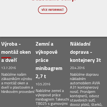
Výroba -
Zemní a
Nákladní
montáž oken
výkopové
doprava -
a dveří
práce
kontejnery 3t
minibagrem
13.7.2016
20.4.2016
Nabízíme našim
Nabízíme dopravu
2,7 t
zákazníkům výrobu
nákladním
a montáž oken a
automobilem AVIA
10.5.2016
dveří v plastovém a
A31 kontejnerový
Nabízíme zemní a
hliníkovém provedení
nosič. Pronájem
výkopové práce
kontejnerů, odvoz
minibagrem Takeuchi
stavebních suťí,
TB025 s gumovými
dovoz písků, šterků,
pásy. Váha stroje
betonu apod. Cena
2,7t. Lžíce šíře 25
22 kč/km bez DPH
cm, 35 cm, 50 cm a
nebo dle dohody.
120 cm svahovací.
Cena 450 Kč/h bez
DPH+ doprava.